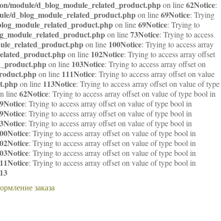
sion/module/d_blog_module_related_product.php
62
Notice
on line
:
dule/d_blog_module_related_product.php
69
Notice
on line
: Trying
_blog_module_related_product.php
69
Notice
on line
: Trying to
log_module_related_product.php
73
Notice
on line
: Trying to access
dule_related_product.php
100
Notice
on line
: Trying to access array
related_product.php
102
Notice
on line
: Trying to access array offset
d_product.php
103
Notice
on line
: Trying to access array offset on
product.php
111
Notice
on line
: Trying to access array offset on value
t.php
113
Notice
on line
: Trying to access array offset on value of type
62
Notice
n line
: Trying to access array offset on value of type bool in
9
Notice
: Trying to access array offset on value of type bool in
9
Notice
: Trying to access array offset on value of type bool in
3
Notice
: Trying to access array offset on value of type bool in
00
Notice
: Trying to access array offset on value of type bool in
02
Notice
: Trying to access array offset on value of type bool in
03
Notice
: Trying to access array offset on value of type bool in
11
Notice
: Trying to access array offset on value of type bool in
13
ормление заказа