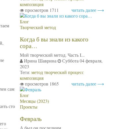
композиция
просмотров 1711
читать далее ⟶
Блог
атаем
Творческий метод
Когда б вы знали из какого
й,
сора…
Мой творческий метод. Часть I...
ле
Ирина Шаврина
Суббота 04 февраля,
2023
Теги:
метод
творческий процесс
композиция
просмотров 1865
читать далее ⟶
лен сам
Блог
Месяцы (2023)
жить сто
Проекты
Февраль
его
А был он последним...