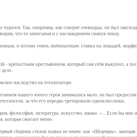
е чурался. Так, например, как говорят очевидцы, он был завсегд
ворам, что-то записывая и с наслаждением смакуя ликер.
ленным, и потому очень любопытным: ставки на лошадей, морфи
ой - крепостным крестьянином, который сам себя выкупил, а пос
 дело.
вское наследство на тотализаторе.
итанием нашего юного героя занимались мало, он был предостав
нтеллектом, за что его нередко третировали одноклассники.
рия, философия, литература, искусство, языки. «…Если бы мне 
, которая сжигает меня».
рвый сборник стихов назвал не иначе, как «Шедевры», завещав 