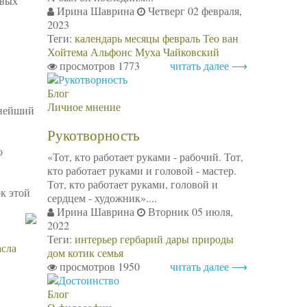
ивых
Ирина Шаврина
Четверг 02 февраля,
2023
Теги:
календарь
месяцы
февраль
Тео ван
Хойтема
Альфонс Муха
Чайковский
просмотров 1773
читать далее ⟶
Блог
Личное мнение
снейший
Рукотворность
о
«Тот, кто работает руками - рабочий. Тот,
кто работает руками и головой - мастер.
Тот, кто работает руками, головой и
к этой
сердцем - художник»....
Ирина Шаврина
Вторник 05 июля,
2022
Теги:
интерьер
гербарий
дары природы
асла
дом
котик
семья
просмотров 1950
читать далее ⟶
Блог