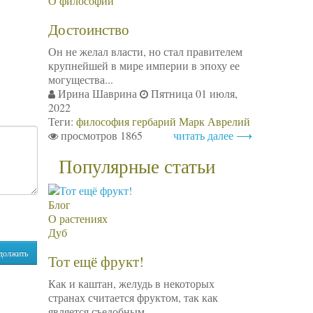
О философии
Достоинство
Он не желал власти, но стал правителем
крупнейшей в мире империи в эпоху ее
могущества...
Ирина Шаврина
Пятница 01 июля,
2022
Теги:
философия
гербарий
Марк Аврелий
просмотров 1865
читать далее ⟶
Популярные статьи
Блог
О растениях
Дуб
должить
Тот ещё фрукт!
Как и каштан, желудь в некоторых
странах считается фруктом, так как
является съедобным....