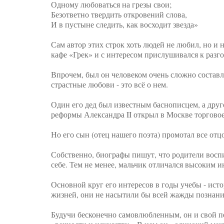
Одному любоваться на грезы свои;
Безответно твердить откровений слова,
И в пустыне следить, как восходит звезда»
⠀
Сам автор этих строк хоть людей не любил, но и н
кафе «Грек» и с интересом прислушивался к разго
⠀
Впрочем, был он человеком очень сложно состав
страстные любови - это всё о нем.
⠀
Один его дед был известным баснописцем, а друг
реформы Александра II открыл в Москве торговое
⠀
Но его сын (отец нашего поэта) промотал все отцо
⠀
Собственно, биографы пишут, что родители восп
себе. Тем не менее, мальчик отличался высоким и
⠀
Основной круг его интересов в годы учебы - исто
жизней, они не насытили бы всей жажды познания
⠀
Будучи бесконечно самовлюбленным, он и свой пе