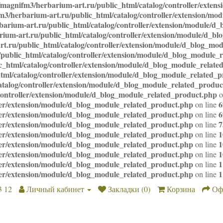
magnifm3/herbarium-art.ru/public_html/catalog/controller/exten
3/herbarium-art.ru/public_html/catalog/controller/extension/mo
arium-art.ru/public_html/catalog/controller/extension/module/d
um-art.ru/public_html/catalog/controller/extension/module/d_b
.ru/public_html/catalog/controller/extension/module/d_blog_mo
ublic_html/catalog/controller/extension/module/d_blog_module_
_html/catalog/controller/extension/module/d_blog_module_relate
ml/catalog/controller/extension/module/d_blog_module_related_
talog/controller/extension/module/d_blog_module_related_produc
ontroller/extension/module/d_blog_module_related_product.php
o
ler/extension/module/d_blog_module_related_product.php
6
on line
ler/extension/module/d_blog_module_related_product.php
6
on line
ler/extension/module/d_blog_module_related_product.php
7
on line
ler/extension/module/d_blog_module_related_product.php
1
on line
ler/extension/module/d_blog_module_related_product.php
1
on line
ler/extension/module/d_blog_module_related_product.php
1
on line
ler/extension/module/d_blog_module_related_product.php
1
on line
ler/extension/module/d_blog_module_related_product.php
1
on line
3 12
Личный кабинет
Закладки (0)
Корзина
Оф