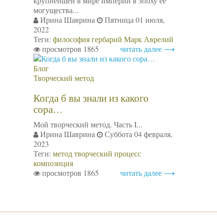
крупнейшей в мире империи в эпоху ее
могущества...
Ирина Шаврина
Пятница 01 июля,
2022
Теги:
философия
гербарий
Марк Аврелий
просмотров 1865
читать далее ⟶
Блог
Творческий метод
Когда б вы знали из какого
сора…
Мой творческий метод. Часть I...
Ирина Шаврина
Суббота 04 февраля,
2023
Теги:
метод
творческий процесс
композиция
просмотров 1865
читать далее ⟶