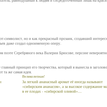
ечтатель, равнодушный к людям и сосредоточенный лишь на крас
оэт-символист, но и как прекрасный прозаик, создавший интере
ьев даже создал одноименную оперу.
ком поэте Серебряного века Валерии Брюсове, персоне невероятн
 главный принцип его творчества, который я вынесла в заголово
т та же самая идея.
Великолепная!
и
За легкий ананасный аромат её иногда называют
«сибирским ананасом», а за высокое содержание м
в ее плодах - «сибирской оливой»....