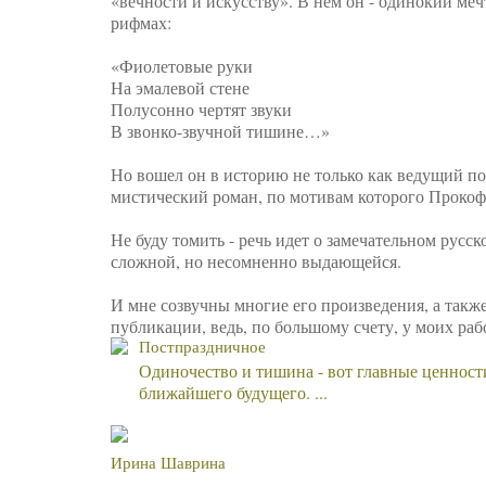
«вечности и искусству». В нем он - одинокий м
рифмах:
⠀
«Фиолетовые руки
На эмалевой стене
Полусонно чертят звуки
В звонко-звучной тишине…»
⠀
Но вошел он в историю не только как ведущий п
мистический роман, по мотивам которого Прокоф
⠀
Не буду томить - речь идет о замечательном русс
сложной, но несомненно выдающейся.
⠀
И мне созвучны многие его произведения, а также
публикации, ведь, по большому счету, у моих рабо
Постпраздничное
Одиночество и тишина - вот главные ценност
ближайшего будущего. ...
Ирина Шаврина