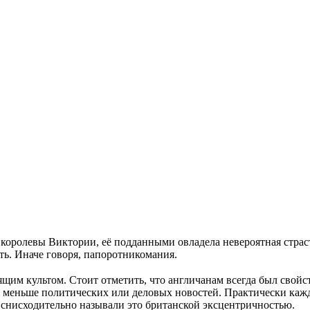
королевы Виктории, её подданными овладела невероятная страсть
сть. Иначе говоря, папоротникомания.
оящим культом. Стоит отметить, что англичанам всегда был свой
 не меньше политических или деловых новостей. Практически ка
 снисходительно называли это британской эксцентричностью.