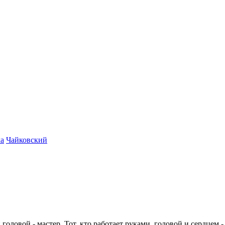
а
Чайковский
 головой - мастер. Тот, кто работает руками, головой и сердцем -