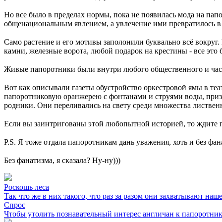
⠀
Но все было в пределах нормы, пока не появилась мода на па
общенациональным явлением, а увлечение ими превратилось в
⠀
Само растение и его мотивы заполонили буквально всё вокруг.
камни, железные ворота, любой подарок на крестины - все эт
⠀
Живые папоротники были внутри любого общественного и частн
⠀
Вот как описывали газеты обустройство оркестровой ямы в теа
папоротниковую оранжерею с фонтанами и струями воды, приз
родники. Они переливались на свету среди множества листве
⠀
Если вы заинтригованы этой любопытной историей, то ждите 
⠀
P.S. Я тоже отдала папоротникам дань уважения, хоть и без фа
⠀
Без фанатизма, я сказала? Ну-ну)))
Роскошь леса
Так что же в них такого, что раз за разом они захватывают наш
Спрос
Чтобы утолить познавательный интерес англичан к папоротника