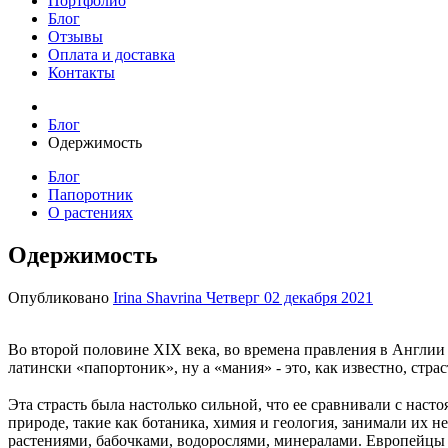
Портфолио
Блог
Отзывы
Оплата и доставка
Контакты
Блог
Одержимость
Блог
Папоротник
О растениях
Одержимость
Опубликовано
Irina Shavrina
Четверг 02 декабря 2021
Во второй половине XIX века, во времена правления в Англии 
латински «папортоник», ну а «мания» - это, как известно, стра
⠀
Эта страсть была настолько сильной, что ее сравнивали с наст
природе, такие как ботаника, химия и геология, занимали их
растениями, бабочками, водорослями, минералами. Европейцы