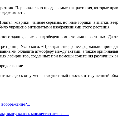
поротник. Первоначально продаваемые как растения, которые нра
 одержимость.
 Платья, коврики, чайные сервизы, ночные горшки, визитки, вее
о было украшено витиеватыми изображениями этого растения.
ого здания, свисая над обеденными столами в гостиных. Да чт
тре принца Уэльского: «Пространство, ранее формально принадле
ванными охладить атмосферу между актами, а также оригинальн
нных лабиринтов, созданных при помощи сочетания различных 
продолжение.
натизма: здесь он у меня и засушенный плоско, и засушенный об
е воображение?...
м, выпускалось множество атласов...