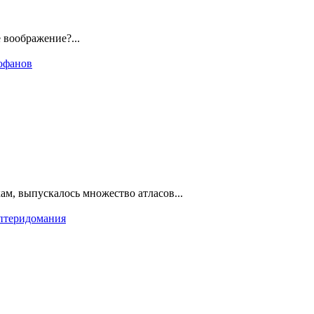
е воображение?...
офанов
м, выпускалось множество атласов...
птеридомания