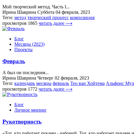
Мой творческий метод. Часть I...
Ирина Шаврина
Суббота 04 февраля, 2023
Теги:
метод
творческий процесс
композиция
просмотров 1865
читать далее ⟶
Блог
Месяцы (2023)
Проекты
Февраль
А был он последним...
Ирина Шаврина
Четверг 02 февраля, 2023
Теги:
календарь
месяцы
февраль
Тео ван Хойтема
Альфонс Мух
просмотров 1772
читать далее ⟶
Блог
Личное мнение
Рукотворность
«Тот, кто работает руками - рабочий. Тот, кто работает руками и