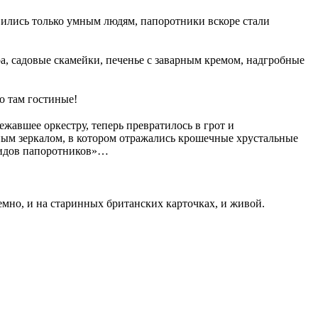
вились только умным людям, папоротники вскоре стали
ра, садовые скамейки, печенье с заварным кремом, надгробные
о там гостиные!
жавшее оркестру, теперь превратилось в грот и
ым зеркалом, в котором отражались крошечные хрустальные
видов папоротников»…
ъемно, и на старинных британских карточках, и живой.