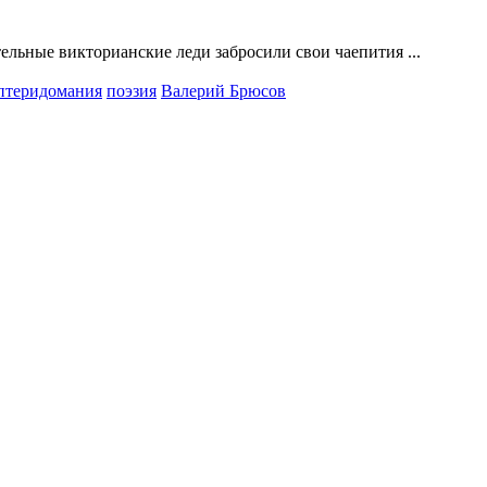
льные викторианские леди забросили свои чаепития ...
птеридомания
поэзия
Валерий Брюсов