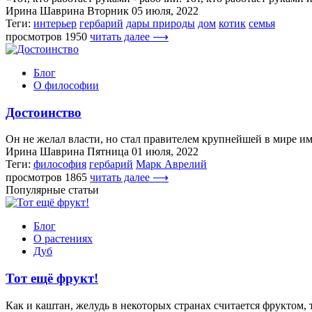
Ирина Шаврина
Вторник 05 июля, 2022
Теги:
интерьер
гербарий
дары природы
дом
котик
семья
просмотров 1950
читать далее ⟶
Блог
О философии
Достоинство
Он не желал власти, но стал правителем крупнейшей в мире им
Ирина Шаврина
Пятница 01 июля, 2022
Теги:
философия
гербарий
Марк Аврелий
просмотров 1865
читать далее ⟶
Популярные статьи
Блог
О растениях
Дуб
Тот ещё фрукт!
Как и каштан, желудь в некоторых странах считается фруктом, т