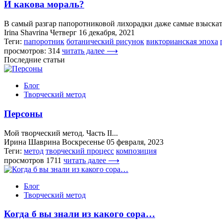
И какова мораль?
В самый разгар папоротниковой лихорадки даже самые взыскате
Irina Shavrina
Четверг 16 декабря, 2021
Теги:
папоротник
ботанический рисунок
викторианская эпоха
просмотров: 314
читать далее ⟶
Последние статьи
Блог
Творческий метод
Персоны
Мой творческий метод. Часть II...
Ирина Шаврина
Воскресенье 05 февраля, 2023
Теги:
метод
творческий процесс
композиция
просмотров 1711
читать далее ⟶
Блог
Творческий метод
Когда б вы знали из какого сора…