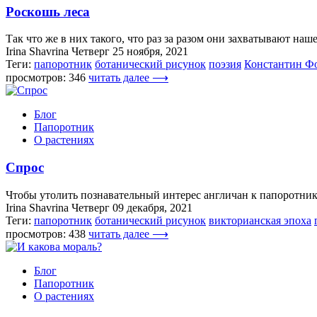
Роскошь леса
Так что же в них такого, что раз за разом они захватывают наш
Irina Shavrina
Четверг 25 ноября, 2021
Теги:
папоротник
ботанический рисунок
поэзия
Константин Ф
просмотров: 346
читать далее ⟶
Блог
Папоротник
О растениях
Спрос
Чтобы утолить познавательный интерес англичан к папоротника
Irina Shavrina
Четверг 09 декабря, 2021
Теги:
папоротник
ботанический рисунок
викторианская эпоха
просмотров: 438
читать далее ⟶
Блог
Папоротник
О растениях