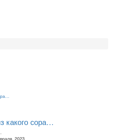
из какого сора…
.
враля, 2023